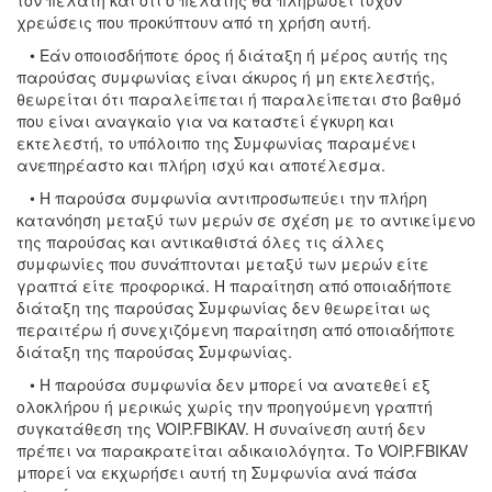
τον πελάτη και ότι ο πελάτης θα πληρώσει τυχόν
χρεώσεις που προκύπτουν από τη χρήση αυτή.
• Εάν οποιοσδήποτε όρος ή διάταξη ή μέρος αυτής της
παρούσας συμφωνίας είναι άκυρος ή μη εκτελεστής,
θεωρείται ότι παραλείπεται ή παραλείπεται στο βαθμό
που είναι αναγκαίο για να καταστεί έγκυρη και
εκτελεστή, το υπόλοιπο της Συμφωνίας παραμένει
ανεπηρέαστο και πλήρη ισχύ και αποτέλεσμα.
• Η παρούσα συμφωνία αντιπροσωπεύει την πλήρη
κατανόηση μεταξύ των μερών σε σχέση με το αντικείμενο
της παρούσας και αντικαθιστά όλες τις άλλες
συμφωνίες που συνάπτονται μεταξύ των μερών είτε
γραπτά είτε προφορικά. Η παραίτηση από οποιαδήποτε
διάταξη της παρούσας Συμφωνίας δεν θεωρείται ως
περαιτέρω ή συνεχιζόμενη παραίτηση από οποιαδήποτε
διάταξη της παρούσας Συμφωνίας.
• Η παρούσα συμφωνία δεν μπορεί να ανατεθεί εξ
ολοκλήρου ή μερικώς χωρίς την προηγούμενη γραπτή
συγκατάθεση της VOIP.FBIKAV. Η συναίνεση αυτή δεν
πρέπει να παρακρατείται αδικαιολόγητα. Το VOIP.FBIKAV
μπορεί να εκχωρήσει αυτή τη Συμφωνία ανά πάσα