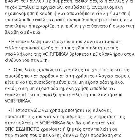
έναντι του άλλου με σύμβαση, αδικοπραξία ή άλλως για
τυχόν απώλεια εργασιών, συμβάσεις, αναμενόμενη
εξοικονόμηση ή κέρδη ή για οποιαδήποτε άλλη έμμεση ή
επακόλουθη απώλεια, υπό την προϋπόθεση ότι τίποτε δεν
αποκλείει ή περιορίζει την ευθύνη για θάνατο ή σωματική
βλάβη αμέλεια.
• Η αποκάλυψη των στοιχείων του λογαριασμού σε
άλλα πρόσωπα εκτός από τους εξουσιοδοτημένους
υπαλλήλους της VOIP.FBIKAV βρίσκεται εξ ολοκλήρου στον
κίνδυνο του πελάτη.
• Ο πελάτης ευθύνεται για όλες τις χρεώσεις και τις
αμοιβές που απορρέουν από τη χρήση του λογαριασμού,
είτε είναι εξουσιοδοτημένο είτε μη εξουσιοδοτημένο,
εκτός αν η μη εξουσιοδοτημένη χρήση αποδίδεται
αποκλειστικά σε πράξη ή παράλειψη του λογισμικού
VOIP.FBIKAV.
• Η ιστοσελίδα θα χρησιμοποιήσει τις εύλογες
προσπάθειές του για να προσφέρει τις υπηρεσίες της
στον πελάτη. Η VOIP.FBIKAV δεν θα ευθύνεται για
ΟΠΟΙΕΣΔΗΠΟΤΕ χρεώσεις ή ζημιές στον πελάτη σε
περίπτωση που ο πελάτης δεν θα έχει πρόσβαση στο