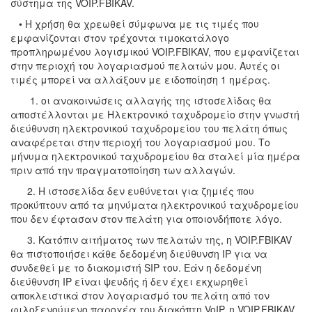
σύστημα της VOIP.FBIKAV.
• Η χρήση θα χρεωθεί σύμφωνα με τις τιμές που
εμφανίζονται στον τρέχοντα τιμοκατάλογο
προπληρωμένου λογισμικού VOIP.FBIKAV, που εμφανίζεται
στην περιοχή του λογαριασμού πελατών μου. Αυτές οι
τιμές μπορεί να αλλάξουν με ειδοποίηση 1 ημέρας.
1. οι ανακοινώσεις αλλαγής της ιστοσελίδας θα
αποστέλλονται με Ηλεκτρονικό ταχυδρομείο στην γνωστή
διεύθυνση ηλεκτρονικού ταχυδρομείου του πελάτη όπως
αναφέρεται στην περιοχή του λογαριασμού μου. Το
μήνυμα ηλεκτρονικού ταχυδρομείου θα σταλεί μία ημέρα
πριν από την πραγματοποίηση των αλλαγών.
2. Η ιστοσελίδα δεν ευθύνεται για ζημιές που
προκύπτουν από τα μηνύματα ηλεκτρονικού ταχυδρομείου
που δεν έφτασαν στον πελάτη για οποιονδήποτε λόγο.
3. Κατόπιν αιτήματος των πελατών της, η VOIP.FBIKAV
θα πιστοποιήσει κάθε δεδομένη διεύθυνση IP για να
συνδεθεί με το διακομιστή SIP του. Εάν η δεδομένη
διεύθυνση IP είναι ψευδής ή δεν έχει εκχωρηθεί
αποκλειστικά στον λογαριασμό του πελάτη από τον
φιλοξενούμενο παροχέα του διακόπτη VoIP, η VOIP.FBIKAV