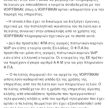
πελατών με οποιαδήποτε εταιρεία συνδεδεμένη με την
VOIP.FBIKAV, όπως η VOIP.FBIKAV κρίνει απαραίτητο για την
παροχή της υπηρεσίας.
• Η ιστοσελίδα έχει το δικαίωμα να διεξάγει έρευνες
σχετικά με την πιστοληπτική ικανότητα του πελάτη και ο
πελάτης συναινεί στην αποκάλυψη από το χρήστη της
VOIP.FBIKAV πληροφοριών σχετικών με το σκοπό αυτό.
• Δεν θα προστεθεί ΦΠΑ στις αγορές πιστωτικών καρτών
VoIP αν είστε εταιρία εκτός Ελλάδας. Ο Φ.Π.Α θα
προστίθεται μόνο στις αγορές πιστωτικών καρτών VoIP
εάν είστε ελληνική εταιρεία. Οι εταιρείες της ΕΕ πρέπει
να παρέχουν έγκυρο αριθμό Α.Φ.Μ για να μην πληρώνουν
Φ.Π.Α.
• Ο πελάτης συμφωνεί ότι τα αρχεία της VOIP.FBIKAV
αποτελούν καθοριστική απόδειξη της χρήσης της
υπηρεσίας από τον πελάτη και των πληρωτέων τελών. Ο
πελάτης αποδέχεται ότι η χρήση της υπηρεσίας άμεσης
κλήσης από οποιοδήποτε πρόσωπο που πραγματοποιεί
τηλεφωνικές κλήσεις από τον αριθμό τηλεφώνου που έχει
ορίσει ο πελάτης θεωρείται ότι έχει εξουσιοδοτηθεί από