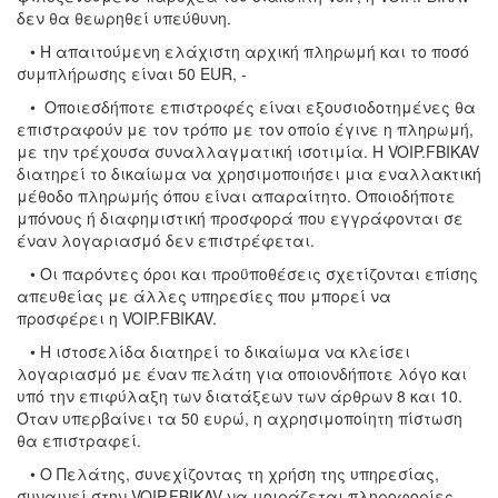
δεν θα θεωρηθεί υπεύθυνη.
• Η απαιτούμενη ελάχιστη αρχική πληρωμή και το ποσό
συμπλήρωσης είναι 50 EUR, -
• Οποιεσδήποτε επιστροφές είναι εξουσιοδοτημένες θα
επιστραφούν με τον τρόπο με τον οποίο έγινε η πληρωμή,
με την τρέχουσα συναλλαγματική ισοτιμία. Η VOIP.FBIKAV
διατηρεί το δικαίωμα να χρησιμοποιήσει μια εναλλακτική
μέθοδο πληρωμής όπου είναι απαραίτητο. Οποιοδήποτε
μπόνους ή διαφημιστική προσφορά που εγγράφονται σε
έναν λογαριασμό δεν επιστρέφεται.
• Οι παρόντες όροι και προϋποθέσεις σχετίζονται επίσης
απευθείας με άλλες υπηρεσίες που μπορεί να
προσφέρει η VOIP.FBIKAV.
• Η ιστοσελίδα διατηρεί το δικαίωμα να κλείσει
λογαριασμό με έναν πελάτη για οποιονδήποτε λόγο και
υπό την επιφύλαξη των διατάξεων των άρθρων 8 και 10.
Όταν υπερβαίνει τα 50 ευρώ, η αχρησιμοποίητη πίστωση
θα επιστραφεί.
• Ο Πελάτης, συνεχίζοντας τη χρήση της υπηρεσίας,
συναινεί στην VOIP.FBIKAV να μοιράζεται πληροφορίες